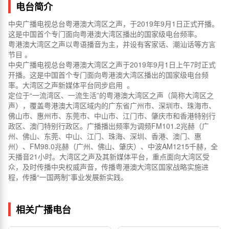
电台简介
中央广播电视总台粤港澳大湾区之声，于2019年9月1日正式开播。
这是中国首个专门面向粤港澳大湾区播出的国家级电台频率。
粤港澳大湾区之声以粤语播音为主，并设有客家话、潮汕话等方言
节目 。
中央广播电视总台粤港澳大湾区之声于2019年9月1日上午7时正式
开播。这是中国首个专门面向粤港澳大湾区播出的国家级电台频
率。大湾区之声新媒体平台同步启用 。
定位于“一流湾区、一流生活”的粤港澳大湾区之声（简称大湾区之
声），覆盖粤港澳大湾区域内的广东省广州市、深圳市、珠海市、
佛山市、惠州市、东莞市、中山市、江门市、肇庆市和香港特别行
政区、澳门特别行政区。广播播出频率为调频FM101.2兆赫（广
州、佛山、东莞、中山、江门、珠海、深圳、香港、澳门、惠
州）、FM98.0兆赫（广州、佛山、肇庆）、中波AM1215千赫，全
天播音21小时。大湾区之声及其新媒体平台，重点面向大湾区受
众，及时传播中央权威声音，传播粤港澳大湾区国家战略实施进
程，传播“一国两制”事业发展新实践。
相关广播电台