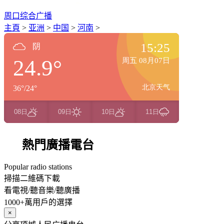
周口综合广播
主頁
>
亚洲
>
中国
>
河南
>
熱門廣播電台
Popular radio stations
掃描二維碼下載
看電視/聽音樂/聽廣播
1000+萬用戶的選擇
×