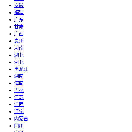
安徽
福建
广东
甘肃
广西
贵州
河南
湖北
河北
黑龙江
湖南
海南
吉林
江苏
江西
辽宁
内蒙古
四川