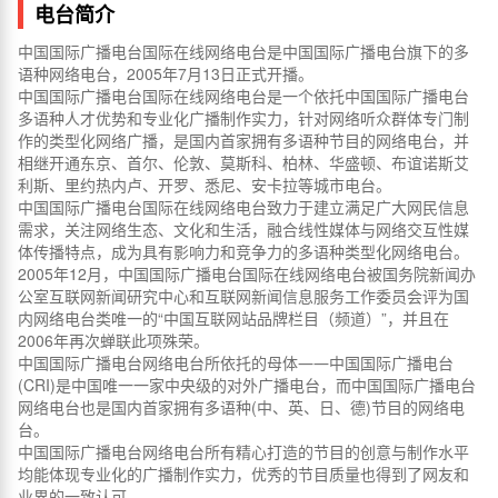
电台简介
中国国际广播电台国际在线网络电台是中国国际广播电台旗下的多
语种网络电台，2005年7月13日正式开播。
中国国际广播电台国际在线网络电台是一个依托中国国际广播电台
多语种人才优势和专业化广播制作实力，针对网络听众群体专门制
作的类型化网络广播，是国内首家拥有多语种节目的网络电台，并
相继开通东京、首尔、伦敦、莫斯科、柏林、华盛顿、布谊诺斯艾
利斯、里约热内卢、开罗、悉尼、安卡拉等城市电台。
中国国际广播电台国际在线网络电台致力于建立满足广大网民信息
需求，关注网络生态、文化和生活，融合线性媒体与网络交互性媒
体传播特点，成为具有影响力和竞争力的多语种类型化网络电台。
2005年12月，中国国际广播电台国际在线网络电台被国务院新闻办
公室互联网新闻研究中心和互联网新闻信息服务工作委员会评为国
内网络电台类唯一的“中国互联网站品牌栏目（频道）”，并且在
2006年再次蝉联此项殊荣。
中国国际广播电台网络电台所依托的母体――中国国际广播电台
(CRI)是中国唯一一家中央级的对外广播电台，而中国国际广播电台
网络电台也是国内首家拥有多语种(中、英、日、德)节目的网络电
台。
中国国际广播电台网络电台所有精心打造的节目的创意与制作水平
均能体现专业化的广播制作实力，优秀的节目质量也得到了网友和
业界的一致认可。