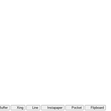
Buffer
Xing
Line
Instapaper
Pocket
Flipboard