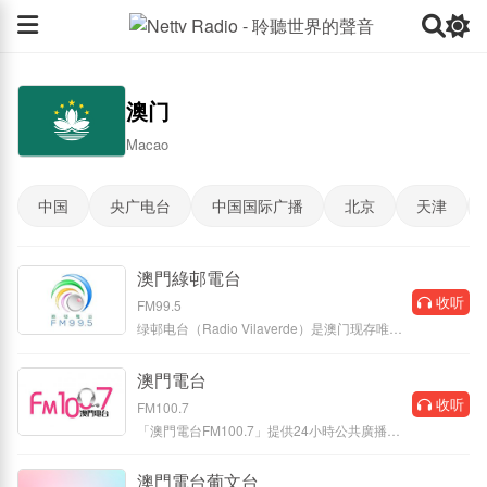
澳门
Macao
中国
央广电台
中国国际广播
北京
天津
澳門綠邨電台
收听
FM99.5
绿邨电台（Radio Vilaverde）是澳门现存唯一
私营商业广播电台，1950 年由土生葡人
澳門電台
收听
FM100.7
「澳門電台FM100.7」提供24小時公共廣播服
務，讓市民可快捷、方便地獲得本地、
澳門電台葡文台