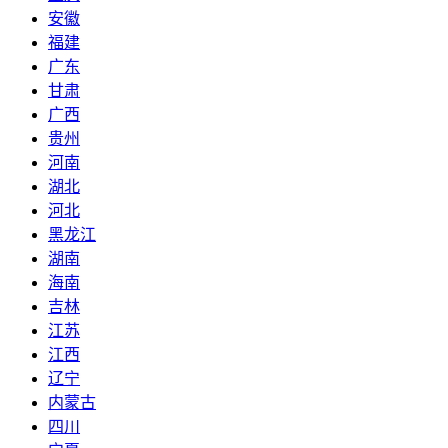
安徽
福建
广东
甘肃
广西
贵州
河南
湖北
河北
黑龙江
湖南
海南
吉林
江苏
江西
辽宁
内蒙古
四川