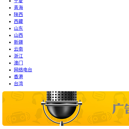
宁夏
青海
陕西
西藏
山东
山西
新疆
云南
浙江
澳门
网络电台
香港
台湾